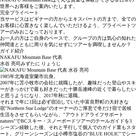
世界へお客様をご案内いたします。
完全プライベート
当サービスはビギナーの方からエキスパートの方まで、全ての
お客様に心置きなく楽しんでいただけるよう、プライベートツ
アーのみおこなっております。
お一人の方はご自身のペースで、グループの方は気心の知れた
仲間達とともに周りを気にせずにツアーを満喫しませんか？
ガイド紹介
NAKAFU Mountain Base 代表
水谷 亮司
みずたに りょうじ
1985年北海道室蘭市出身。
2007年に苫小牧市の会社に就職したが、趣味だった登山やスキ
ーがきっかけで最も好きだった十勝岳連峰の近くで暮らしたい
と思うようになり、2017年秋に退職。
それまで年に1回は必ず宿泊していた中富良野町の大好きな
宿"Northern Star Lodge"のオーナーのご厚意で冬だけ宿で居候
生活をさせてもらいながら、"アウトドアライフサポート
natures"でBCスキー・スノーボードツアーのテールガイドを3
シーズン経験した後、それと平行して個人でのガイド業もスタ
ート。グリーンシーズンは小樽市塩谷の"BLUE HOLIC"でシー