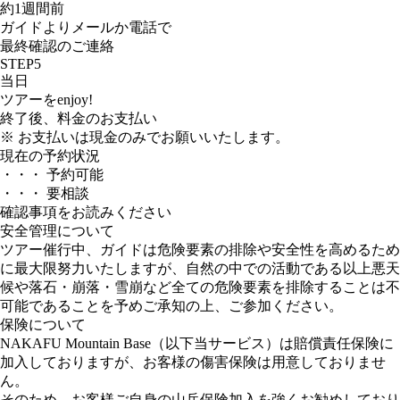
約1週間前
ガイドよりメールか電話で
最終確認のご連絡
STEP
5
当日
ツアーをenjoy!
終了後、料金のお支払い
※ お支払いは現金のみでお願いいたします。
現在の予約状況
・・・ 予約可能
・・・ 要相談
確認事項をお読みください
安全管理について
ツアー催行中、ガイドは危険要素の排除や安全性を高めるため
に最大限努力いたしますが、自然の中での活動である以上悪天
候や落石・崩落・雪崩など全ての危険要素を排除することは不
可能であることを予めご承知の上、ご参加ください。
保険について
NAKAFU Mountain Base（以下当サービス）は賠償責任保険に
加入しておりますが、お客様の傷害保険は用意しておりませ
ん。
そのため、お客様ご自身の山岳保険加入を強くお勧めしており