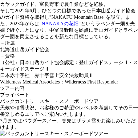
カヤックガイド、富良野市で農作業などを経験。
そして2022年6月、ひとつの目標であった日本山岳ガイド協会
のガイド資格を取得し"NAKAFU Mountain Base"を設立。ま
た、2023年からは"
NANAKAの花畑
"というラベンダー畑を夫
婦で継ぐことになり、中富良野町を拠点に登山ガイドとラベン
ダー園を両立させることを新たな目標としている。
－所属
北海道山岳ガイド協会
－資格
（公社）日本山岳ガイド協会認定：登山ガイドステージⅡ・ス
キーガイドステージⅡ
日本赤十字社：赤十字雪上安全法救助員Ⅱ
Wilderness Medical Associates：Wilderness First Responder
ツアー内容
プライベート
バックカントリースキー・スノーボードツアー
天候や積雪状況、お客様のご希望やレベルを考慮してその日一
番楽しめるエリアへご案内いたします。
3月まではパウダースノー、春先はザラメ雪をお楽しみいただ
けます。